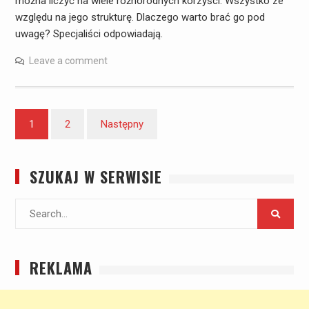
można liczyć na wiele różnorodnych korzyści. Wszystko ze
względu na jego strukturę. Dlaczego warto brać go pod
uwagę? Specjaliści odpowiadają.
Leave a comment
Stronicowanie
1
2
Następny
wpisów
SZUKAJ W SERWISIE
Search
for:
REKLAMA