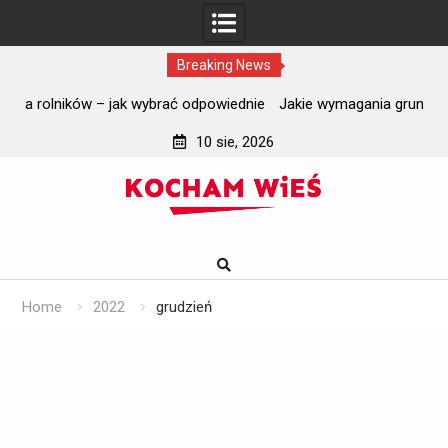
Breaking News
dnie
Jakie wymagania gruntowe trzeba spełnić przed instalacją
J
oczyszczalni ścieków?
10 sie, 2026
Skip
to
content
Home
2022
grudzień