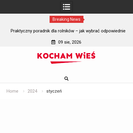
Breaking News
i?
Praktyczny poradnik dla rolników – jak wybrać odpowiednie
J
szyby do ciągników rolniczych?
09 sie, 2026
Skip
to
content
Home
2024
styczeń