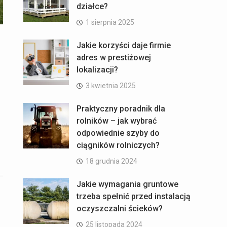
działce?
1 sierpnia 2025
Jakie korzyści daje firmie
adres w prestiżowej
lokalizacji?
3 kwietnia 2025
Praktyczny poradnik dla
rolników – jak wybrać
odpowiednie szyby do
ciągników rolniczych?
18 grudnia 2024
Jakie wymagania gruntowe
trzeba spełnić przed instalacją
oczyszczalni ścieków?
25 listopada 2024