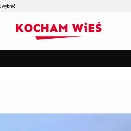
k wybrać
Jakie wymagania gruntowe trzeba spełnić prze
iczych?
instalacją oczyszczalni ścieków?