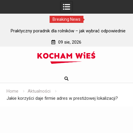
Breaking News
dnie
Jakie wymagania gruntowe trzeba spełnić przed instalacją
J
oczyszczalni ścieków?
09 sie, 2026
Skip
to
content
Home
Aktualności
Jakie korzyści daje firmie adres w prestiżowej lokalizacji?