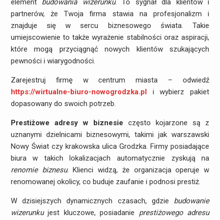
element
budowania wizerunku
. To sygnał dla klientów i
partnerów, że Twoja firma stawia na profesjonalizm i
znajduje się w sercu biznesowego świata. Takie
umiejscowienie to także wyrażenie stabilności oraz aspiracji,
które mogą przyciągnąć nowych klientów szukających
pewności i wiarygodności.
Zarejestruj firmę w centrum miasta – odwiedź
https://wirtualne-biuro-nowogrodzka.pl
i wybierz pakiet
dopasowany do swoich potrzeb.
Prestiżowe adresy w biznesie
często kojarzone są z
uznanymi dzielnicami biznesowymi, takimi jak warszawski
Nowy Świat czy krakowska ulica Grodzka. Firmy posiadające
biura w takich lokalizacjach automatycznie zyskują na
renomie biznesu
. Klienci widzą, że organizacja operuje w
renomowanej okolicy, co buduje zaufanie i podnosi prestiż.
W dzisiejszych dynamicznych czasach, gdzie
budowanie
wizerunku
jest kluczowe, posiadanie
prestiżowego adresu