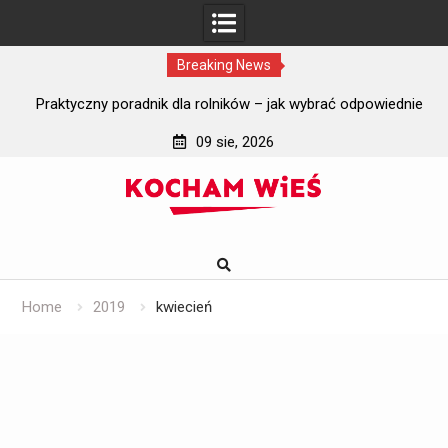
Breaking News
i?
Praktyczny poradnik dla rolników – jak wybrać odpowiednie
J
szyby do ciągników rolniczych?
09 sie, 2026
Skip
to
content
Home
2019
kwiecień