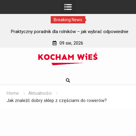
Breaking News
i?
Praktyczny poradnik dla rolników – jak wybrać odpowiednie
J
szyby do ciągników rolniczych?
09 sie, 2026
Skip
to
content
Home
Aktualności
Jak znaleźć dobry sklep z częściami do rowerów?