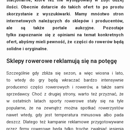
stacjonarne, które też nie występowały w zbyt dużej
ilości. Obecnie dotarcie do takich ofert to po prostu
skorzystanie z wyszukiwarki. Mamy mnóstwo stron
internetowych należących do sklepów i producentów,
ale są także portale aukcyjne. Pozostaje
tylko zapoznanie się z opiniami na temat konkretnych
ofert, abyśmy mieli pewność, że części do rowerów będą
solidne i oryginalne.
Sklepy rowerowe reklamują się na potęgę
Szczególnie gdy zbliża się sezon, a więc wiosna i lato,
to wtedy do gry będą wkraczać bardzo intensywnie
producenci części rowerowych i rowerów, a także sami
sprzedawcy. Choć z drugiej strony, warto też przyznać, że
w ostatnich latach sporty rowerowe stały się na tyle
popularne, że na zewnątrz można spotkać rowerzystów
nawet wtedy, gdy jest temperatura minusowa albo pada
deszcz. Dlatego też kampanie reklamowe przygotowywane
przez firmy rowerowe będą tylko trochę zwalniać jesienią