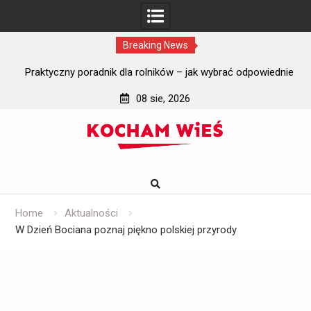
Breaking News
i?
Praktyczny poradnik dla rolników – jak wybrać odpowiednie
J
szyby do ciągników rolniczych?
08 sie, 2026
Skip
to
content
Home
Aktualności
W Dzień Bociana poznaj piękno polskiej przyrody