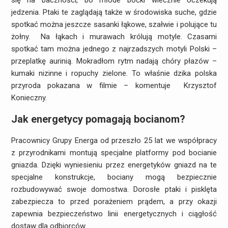
się na baczności, bo młode boćki wiecznie oczekują
jedzenia. Ptaki te zaglądają także w środowiska suche, gdzie
spotkać można jeszcze sasanki łąkowe, szałwie i polujące tu
żołny. Na łąkach i murawach królują motyle. Czasami
spotkać tam można jednego z najrzadszych motyli Polski –
przeplatkę aurinią. Mokradłom rytm nadają chóry płazów –
kumaki nizinne i ropuchy zielone. To właśnie dzika polska
przyroda pokazana w filmie – komentuje Krzysztof
Konieczny.
Jak energetycy pomagają bocianom?
Pracownicy Grupy Energa od przeszło 25 lat we współpracy
z przyrodnikami montują specjalne platformy pod bocianie
gniazda. Dzięki wyniesieniu przez energetyków gniazd na te
specjalne konstrukcje, bociany mogą bezpiecznie
rozbudowywać swoje domostwa. Dorosłe ptaki i pisklęta
zabezpiecza to przed porażeniem prądem, a przy okazji
zapewnia bezpieczeństwo linii energetycznych i ciągłość
dostaw dla odbiorców.