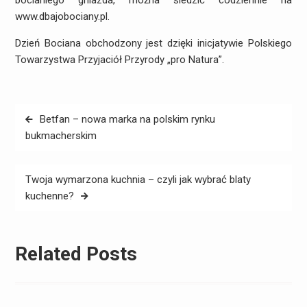
bocianiego gniazda, można śledzić codziennie na
www.dbajobociany.pl.
Dzień Bociana obchodzony jest dzięki inicjatywie Polskiego
Towarzystwa Przyjaciół Przyrody „pro Natura”.
Nawigacja
Betfan – nowa marka na polskim rynku
wpisu
bukmacherskim
Twoja wymarzona kuchnia – czyli jak wybrać blaty
kuchenne?
Related Posts