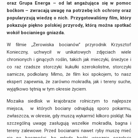
oraz Grupa Energa – od lat angażująca się w pomoc
boćkom – zwracają uwagę na potrzebę ich ochrony oraz
popularyzują wiedzę o nich. Przygotowaliśmy film, który
pokazuje piękno polskiej przyrody, którą można spotkać
wokół bocianiego gniazda.
W filmie „Żerowiska bocianów” przyrodnik Krzysztof
Konieczny, uchwycił w unikatowych zdjęciach wiele
chronionych i ginących roślin, takich jak mieczyki, śnieżyce i
co raz rzadsze storczyki: kukułki szerokolistne, storczyki
samicze, podkolany. Mimo, że film koi spokojem, to nasz
ekspert zapewnia, że zarówno mokradła, jak i tereny suche,
wyjątkowo tętnią w tym okresie życiem.
Mozaika siedlisk w krajobrazie rolniczym to najlepsze
miejsca, w których bociany odnajdują sporo pokarmu,
zwłaszcza, w okresie, gdy muszą wykarmić kilkoro piskląt. Na
szczególną uwagę zasługują wszelkie mokradła, bagna i
tereny zalewowe. Przed bocianami nawet ryby muszę mieć