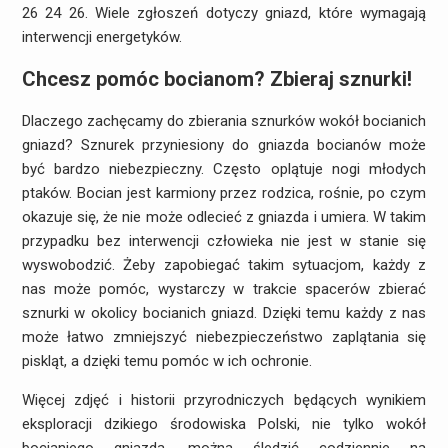
26 24 26. Wiele zgłoszeń dotyczy gniazd, które wymagają
interwencji energetyków.
Chcesz pomóc bocianom? Zbieraj sznurki!
Dlaczego zachęcamy do zbierania sznurków wokół bocianich
gniazd? Sznurek przyniesiony do gniazda bocianów może
być bardzo niebezpieczny. Często oplątuje nogi młodych
ptaków. Bocian jest karmiony przez rodzica, rośnie, po czym
okazuje się, że nie może odlecieć z gniazda i umiera. W takim
przypadku bez interwencji człowieka nie jest w stanie się
wyswobodzić. Żeby zapobiegać takim sytuacjom, każdy z
nas może pomóc, wystarczy w trakcie spacerów zbierać
sznurki w okolicy bocianich gniazd. Dzięki temu każdy z nas
może łatwo zmniejszyć niebezpieczeństwo zaplątania się
piskląt, a dzięki temu pomóc w ich ochronie.
Więcej zdjęć i historii przyrodniczych będących wynikiem
eksploracji dzikiego środowiska Polski, nie tylko wokół