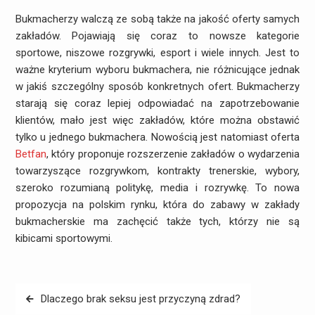
Bukmacherzy walczą ze sobą także na jakość oferty samych
zakładów. Pojawiają się coraz to nowsze kategorie
sportowe, niszowe rozgrywki, esport i wiele innych. Jest to
ważne kryterium wyboru bukmachera, nie różnicujące jednak
w jakiś szczególny sposób konkretnych ofert. Bukmacherzy
starają się coraz lepiej odpowiadać na zapotrzebowanie
klientów, mało jest więc zakładów, które można obstawić
tylko u jednego bukmachera. Nowością jest natomiast oferta
Betfan
, który proponuje rozszerzenie zakładów o wydarzenia
towarzyszące rozgrywkom, kontrakty trenerskie, wybory,
szeroko rozumianą politykę, media i rozrywkę. To nowa
propozycja na polskim rynku, która do zabawy w zakłady
bukmacherskie ma zachęcić także tych, którzy nie są
kibicami sportowymi.
Nawigacja
Dlaczego brak seksu jest przyczyną zdrad?
wpisu