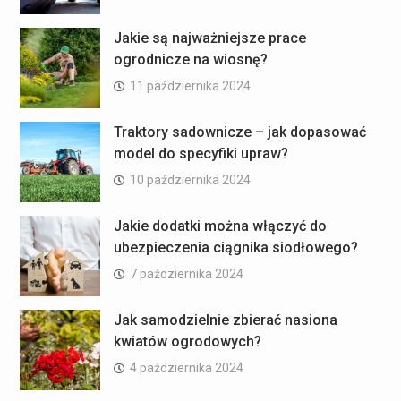
Jakie są najważniejsze prace
ogrodnicze na wiosnę?
11 października 2024
Traktory sadownicze – jak dopasować
model do specyfiki upraw?
10 października 2024
Jakie dodatki można włączyć do
ubezpieczenia ciągnika siodłowego?
7 października 2024
Jak samodzielnie zbierać nasiona
kwiatów ogrodowych?
4 października 2024