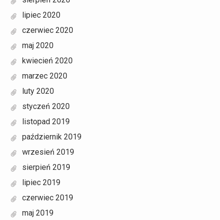
lipiec 2020
czerwiec 2020
maj 2020
kwiecień 2020
marzec 2020
luty 2020
styczeń 2020
listopad 2019
październik 2019
wrzesień 2019
sierpień 2019
lipiec 2019
czerwiec 2019
maj 2019