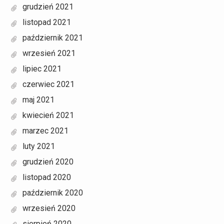
grudzień 2021
listopad 2021
październik 2021
wrzesień 2021
lipiec 2021
czerwiec 2021
maj 2021
kwiecień 2021
marzec 2021
luty 2021
grudzień 2020
listopad 2020
październik 2020
wrzesień 2020
sierpień 2020