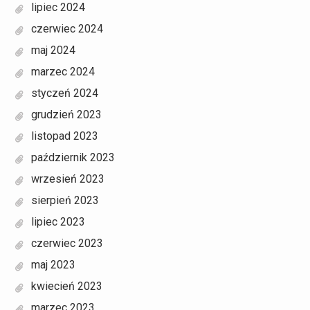
lipiec 2024
czerwiec 2024
maj 2024
marzec 2024
styczeń 2024
grudzień 2023
listopad 2023
październik 2023
wrzesień 2023
sierpień 2023
lipiec 2023
czerwiec 2023
maj 2023
kwiecień 2023
marzec 2023