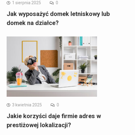
1 sierpnia 2025
0
Jak wyposażyć domek letniskowy lub
domek na działce?
3 kwietnia 2025
0
Jakie korzyści daje firmie adres w
prestiżowej lokalizacji?