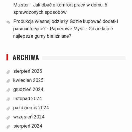
Majster
-
Jak dbać o komfort pracy w domu. 5
sprawdzonych sposobów
Produkcja własnej odzieży. Gdzie kupować dodatki
pasmanteryjne? - Papierowe Myśli
-
Gdzie kupić
najlepsze gumy bieliźniane?
ARCHIWA
sierpień 2025
kwiecień 2025
grudzień 2024
listopad 2024
październik 2024
wrzesień 2024
sierpień 2024