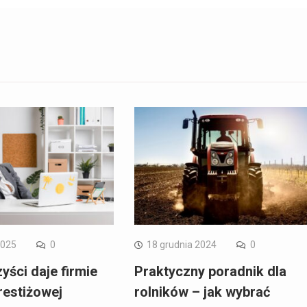
2025
0
18 grudnia 2024
0
yści daje firmie
Praktyczny poradnik dla
restiżowej
rolników – jak wybrać