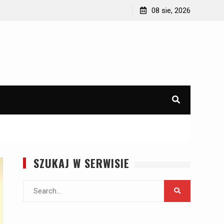
d
Jak wyposażyć domek letniskowy lub domek na
08 sie, 2026
działce?
SZUKAJ W SERWISIE
Search
for: