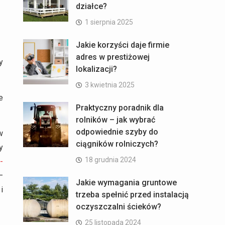
działce?
1 sierpnia 2025
Jakie korzyści daje firmie
adres w prestiżowej
y
lokalizacji?
3 kwietnia 2025
e
Praktyczny poradnik dla
rolników – jak wybrać
odpowiednie szyby do
w
ciągników rolniczych?
y
18 grudnia 2024
-
–
Jakie wymagania gruntowe
i
trzeba spełnić przed instalacją
oczyszczalni ścieków?
25 listopada 2024