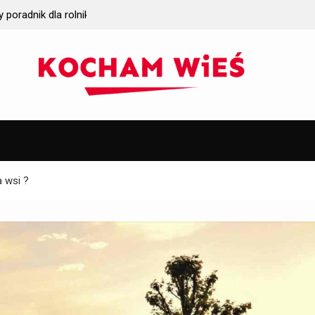
k wybrać
Jakie wymagania gruntowe trzeba spełnić prze
iczych?
instalacją oczyszczalni ścieków?
 wsi ?