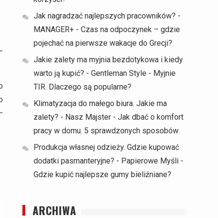
Jak nagradzać najlepszych pracowników? -
MANAGER+
-
Czas na odpoczynek – gdzie
pojechać na pierwsze wakacje do Grecji?
–
Jakie zalety ma myjnia bezdotykowa i kiedy
warto ją kupić? - Gentleman Style
-
Myjnie
o
TIR. Dlaczego są popularne?
o
Klimatyzacja do małego biura. Jakie ma
–
zalety? - Nasz Majster
-
Jak dbać o komfort
pracy w domu. 5 sprawdzonych sposobów
Produkcja własnej odzieży. Gdzie kupować
dodatki pasmanteryjne? - Papierowe Myśli
-
Gdzie kupić najlepsze gumy bieliźniane?
ARCHIWA