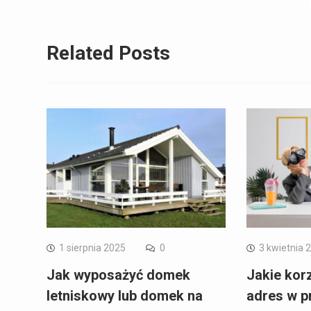
Related Posts
1 sierpnia 2025
0
3 kwietnia 
Jak wyposażyć domek
Jakie korz
letniskowy lub domek na
adres w p