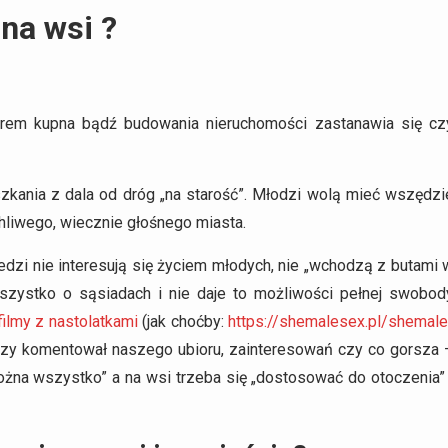
na wsi ?
orem kupna bądź budowania nieruchomości zastanawia się cz
zkania z dala od dróg „na starość”. Młodzi wolą mieć wszędzi
hliwego, wiecznie głośnego miasta.
dzi nie interesują się życiem młodych, nie „wchodzą z butami 
wszystko o sąsiadach i nie daje to możliwości pełnej swobod
filmy z nastolatkami
(jak choćby:
https://shemalesex.pl/shemale
ł czy komentował naszego ubioru, zainteresowań czy co gorsza 
można wszystko” a na wsi trzeba się „dostosować do otoczenia” 