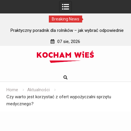
Breaking News
i?
Praktyczny poradnik dla rolników – jak wybrać odpowiednie
J
szyby do ciągników rolniczych?
07 sie, 2026
Skip
to
content
Home
Aktualności
Czy warto jest korzystać z ofert wypożyczalni sprzętu
medycznego?