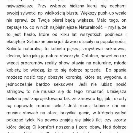
najważniejsze. Przy wyborze bielizny kieruj się cechami
swojej sylwetki, np. wielkością biustu. Większy push-up wcale
nie sprawi, że Twoje piersi będą większe. Mało tego, on
zepsuje to, co w nich najpiękniejsze.
Naturalność
– myślę, że
to jest hasło, które od kilku lat wszystkich podnieca i
ekscytuje. Sztuczne piersi już dawno straciły na popularności.
Kobieta naturalna, to kobieta piękna, zmysłowa, seksowna,
idealna, taka jaką ją natura stworzyła. Ostatnio, nawet co raz
więcej programów reality show stawia na naturalne, młode
kobiety, bo wiedzą, że to się dobrze sprzeda. Do spania
możesz nosić topy obszyte koronką, które są wygodne, a
jednocześnie bardzo seksowne. Jeśli nie lubisz nosić
stringów, to nie musisz się do tego zmuszać. Dzisiejsza
bielizna jest zaprojektowana tak, że zarówno figi, jak i szorty
są naprawdę mocno seksi! Jeśli masz kobiece dni nie
musisz stawiać na stare, brzydkie gacie, w których wstyd
pokazać tyłek. Na pewno znajdą się jakieś figi, czy szorty,
które dadzą Ci komfort noszenia i zero obaw. Noś dobrze