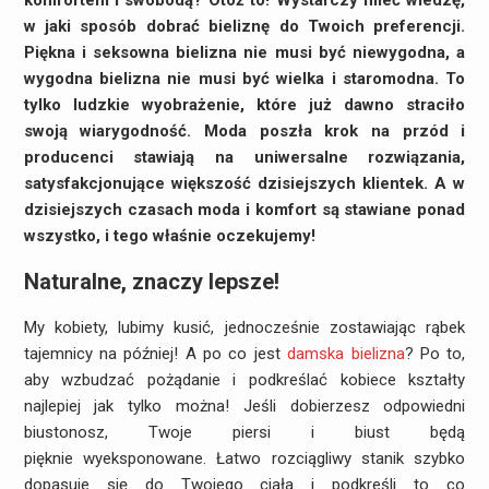
komfortem i swobodą? Otóż to! Wystarczy mieć wiedzę,
w jaki sposób dobrać bieliznę do Twoich preferencji.
Piękna i seksowna bielizna nie musi być niewygodna, a
wygodna bielizna nie musi być wielka i staromodna. To
tylko ludzkie wyobrażenie, które już dawno straciło
swoją wiarygodność. Moda poszła krok na przód i
producenci stawiają na uniwersalne rozwiązania,
satysfakcjonujące większość dzisiejszych klientek. A w
dzisiejszych czasach moda i komfort są stawiane ponad
wszystko, i tego właśnie oczekujemy!
Naturalne, znaczy lepsze!
My kobiety, lubimy kusić, jednocześnie zostawiając rąbek
tajemnicy na później! A po co jest
damska bielizna
? Po to,
aby wzbudzać pożądanie i podkreślać kobiece kształty
najlepiej jak tylko można! Jeśli dobierzesz odpowiedni
biustonosz, Twoje piersi i biust będą
pięknie wyeksponowane. Łatwo rozciągliwy stanik szybko
dopasuje się do Twojego ciała i podkreśli to co