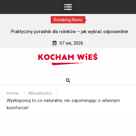
Breaking News
i?
Praktyczny poradnik dla rolników – jak wybrać odpowiednie
J
szyby do ciągników rolniczych?
07 sie, 2026
Skip
to
content
Home
Aktualności
Wyeksponuj to co naturalne, nie zapominając o własnym
komforcie!