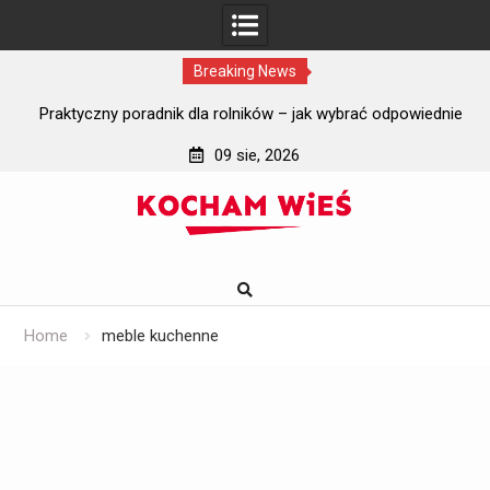
Breaking News
i?
Praktyczny poradnik dla rolników – jak wybrać odpowiednie
J
szyby do ciągników rolniczych?
09 sie, 2026
Skip
to
content
Home
meble kuchenne