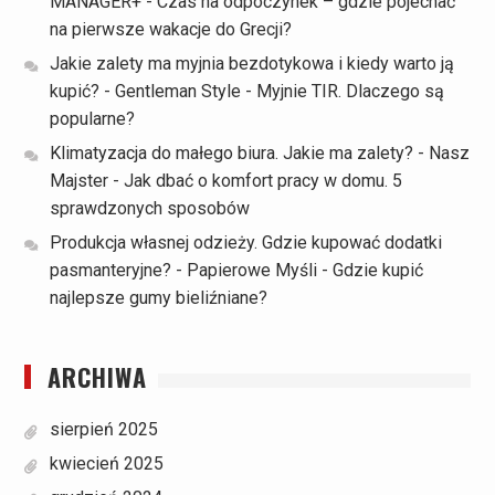
MANAGER+
-
Czas na odpoczynek – gdzie pojechać
na pierwsze wakacje do Grecji?
Jakie zalety ma myjnia bezdotykowa i kiedy warto ją
kupić? - Gentleman Style
-
Myjnie TIR. Dlaczego są
popularne?
Klimatyzacja do małego biura. Jakie ma zalety? - Nasz
Majster
-
Jak dbać o komfort pracy w domu. 5
sprawdzonych sposobów
Produkcja własnej odzieży. Gdzie kupować dodatki
pasmanteryjne? - Papierowe Myśli
-
Gdzie kupić
najlepsze gumy bieliźniane?
ARCHIWA
sierpień 2025
kwiecień 2025