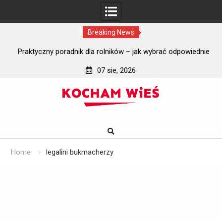
Breaking News
i?
Praktyczny poradnik dla rolników – jak wybrać odpowiednie
J
szyby do ciągników rolniczych?
07 sie, 2026
Skip
to
content
Home
legalini bukmacherzy