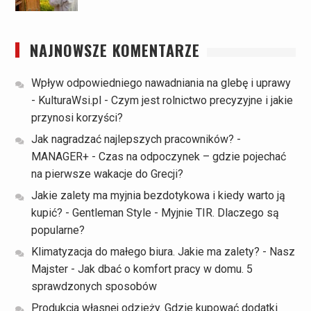
NAJNOWSZE KOMENTARZE
Wpływ odpowiedniego nawadniania na glebę i uprawy
- KulturaWsi.pl
-
Czym jest rolnictwo precyzyjne i jakie
przynosi korzyści?
Jak nagradzać najlepszych pracowników? -
MANAGER+
-
Czas na odpoczynek – gdzie pojechać
na pierwsze wakacje do Grecji?
Jakie zalety ma myjnia bezdotykowa i kiedy warto ją
kupić? - Gentleman Style
-
Myjnie TIR. Dlaczego są
popularne?
Klimatyzacja do małego biura. Jakie ma zalety? - Nasz
Majster
-
Jak dbać o komfort pracy w domu. 5
sprawdzonych sposobów
Produkcja własnej odzieży. Gdzie kupować dodatki