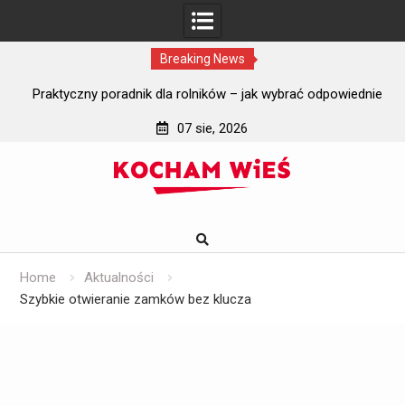
Breaking News
i?
Praktyczny poradnik dla rolników – jak wybrać odpowiednie
J
szyby do ciągników rolniczych?
07 sie, 2026
Skip
to
content
Home
Aktualności
Szybkie otwieranie zamków bez klucza