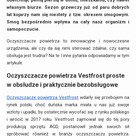
odetchnąć pełną piersią w domu, mieszkaniu, czy nawet
własnym biurze. Sezon grzewczy już od paru dobrych
lat kojarzy nam się niestety z tzw. okresem smogowym.
Smog bezpośrednio wpływa na cały nasz organizm i
samopoczucie.
Oczyszczacze powietrza to innowacyjne i nowoczesne
urządzenia, ale czy da się nimi sterować zdalnie, czy sama
obsługa jest trudna? Na te I inne pytania odpowiadamy w tym
artykule.
Oczyszczacze powietrza Vestfrost proste
w obsłudze i praktycznie bezobsługowe
Oczyszczacze powietrza Vestfrost
wdarły się przebojem na
rynek polski, choć duńska marka miała u nas już swoje
wzloty i upadki, by ostatecznie wycofać się z rynku polskiego
i wrócić w 2017 roku. Vestfrost zajmował się do tej pory
produkcją sprzętu AGD, postanowił jednak swoich sił
spróbować również w branży oczyszczaczy powietrza.