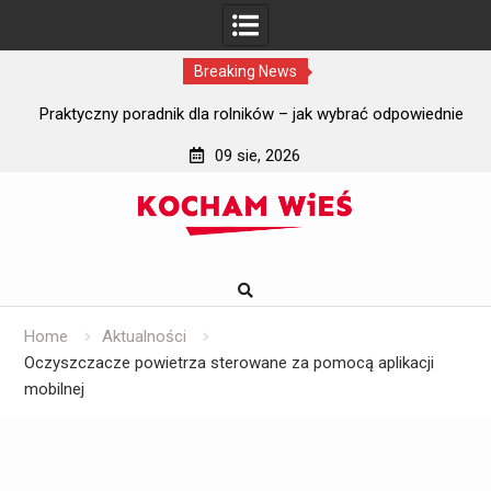
Breaking News
i?
Praktyczny poradnik dla rolników – jak wybrać odpowiednie
J
szyby do ciągników rolniczych?
09 sie, 2026
Skip
to
content
Home
Aktualności
Oczyszczacze powietrza sterowane za pomocą aplikacji
mobilnej