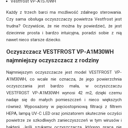
Vestfrost VP-A1S70WH
Każdy z trzech barci ma możliwość zdalnego sterowania.
Czy sama obsługa oczyszczaczy powietrza Vestfrost jest
trudna? Oczywiście, że nie można by powiedzieć, że jest
dziecinnie prosta i bardzo intuicyjna, poradzi sobie z nią
nawet nieco starsze dziecko.
Oczyszczacz VESTFROST VP-A1M30WH
najmniejszy oczyszczacz z rodziny
Najmniejszym oczyszczacze jest model VESTFROST VP-
A1M30WH, co wcale nie oznacza, że jego powierzchnia
oczyszczania jest bardzo mała, w oczyszczaczu
VESTFROST VP-A1M30WH wynosi 42 m2, dzięki czemu
nadaje się do małych pomieszczeń i nieco większych
również. Wyposażony w pięciostopniową filtracji z filtrem
HEPA, lampą UV-C LED oraz jonizatorem skutecznie oczyści
powietrze ze szkodliwych zanieczyszczeń w tym wirusów i
bakterii. Jeśli szukamy oczyszczacza, którego praca nie