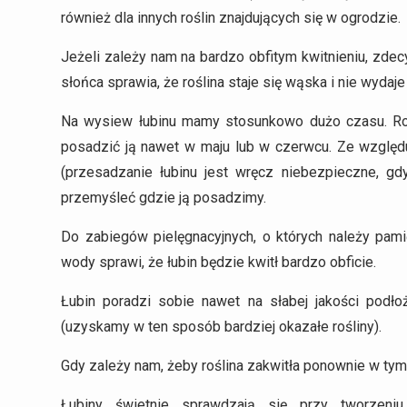
również dla innych roślin znajdujących się w ogrodzie.
Jeżeli zależy nam na bardzo obfitym kwitnieniu, zdec
słońca sprawia, że roślina staje się wąska i nie wydaje
Na wysiew łubinu mamy stosunkowo dużo czasu. Ro
posadzić ją nawet w maju lub w czerwcu. Ze względ
(przesadzanie łubinu jest wręcz niebezpieczne, gd
przemyśleć gdzie ją posadzimy.
Do zabiegów pielęgnacyjnych, o których należy pami
wody sprawi, że łubin będzie kwitł bardzo obficie.
Łubin poradzi sobie nawet na słabej jakości pod
(uzyskamy w ten sposób bardziej okazałe rośliny).
Gdy zależy nam, żeby roślina zakwitła ponownie w tym
Łubiny świetnie sprawdzają się przy tworzeni