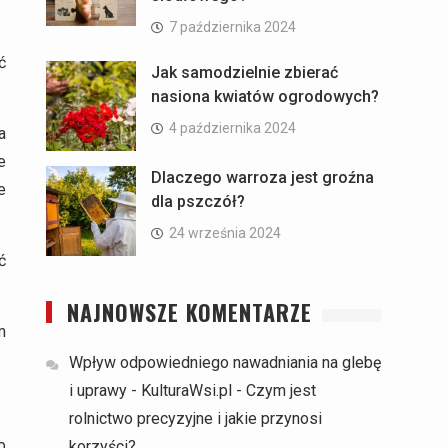
7 października 2024
ć
Jak samodzielnie zbierać
nasiona kwiatów ogrodowych?
4 października 2024
a
e
Dlaczego warroza jest groźna
e
dla pszczół?
24 września 2024
ć
NAJNOWSZE KOMENTARZE
m
Wpływ odpowiedniego nawadniania na glebę
i uprawy - KulturaWsi.pl
-
Czym jest
rolnictwo precyzyjne i jakie przynosi
b
korzyści?