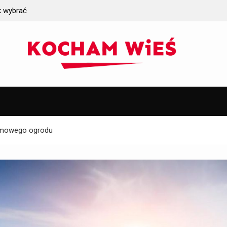
k wybrać
Jakie wymagania gruntowe trzeba spełnić prze
iczych?
instalacją oczyszczalni ścieków?
omowego ogrodu