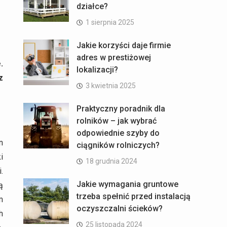
działce?
1 sierpnia 2025
Jakie korzyści daje firmie
adres w prestiżowej
.
lokalizacji?
z
3 kwietnia 2025
Praktyczny poradnik dla
rolników – jak wybrać
odpowiednie szyby do
n
ciągników rolniczych?
i
18 grudnia 2024
.
Jakie wymagania gruntowe
ą
trzeba spełnić przed instalacją
m
oczyszczalni ścieków?
h
25 listopada 2024