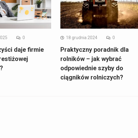
2025
0
18 grudnia 2024
0
yści daje firmie
Praktyczny poradnik dla
restiżowej
rolników – jak wybrać
i?
odpowiednie szyby do
ciągników rolniczych?