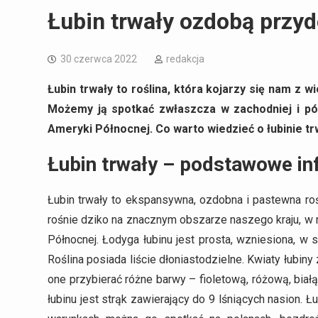
Łubin trwały ozdobą prz
30 czerwca 2022
redakcja
Łubin trwały to roślina, która kojarzy się nam z w
Możemy ją spotkać zwłaszcza w zachodniej i pół
Ameryki Północnej. Co warto wiedzieć o łubinie t
Łubin trwały – podstawowe i
Łubin trwały to ekspansywna, ozdobna i pastewna roś
rośnie dziko na znacznym obszarze naszego kraju, w 
Północnej. Łodyga łubinu jest prosta, wzniesiona, w
Roślina posiada liście dłoniastodzielne. Kwiaty łubi
one przybierać różne barwy – fioletową, różową, bia
łubinu jest strąk zawierający do 9 lśniących nasion. Łu