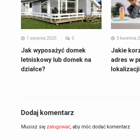
1 sierpnia 2025
0
3 kwietnia 
Jak wyposażyć domek
Jakie korz
letniskowy lub domek na
adres w p
działce?
lokalizacj
Dodaj komentarz
Musisz się
zalogować
, aby móc dodać komentarz.