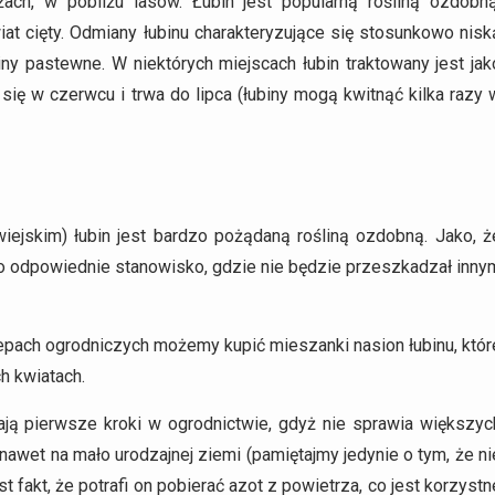
ch, w pobliżu lasów. Łubin jest popularną rośliną ozdobną
wiat cięty. Odmiany łubinu charakteryzujące się stosunkowo nisk
ny pastewne. W niektórych miejscach łubin traktowany jest jak
 się w czerwcu i trwa do lipca (łubiny mogą kwitnąć kilka razy 
ejskim) łubin jest bardzo pożądaną rośliną ozdobną. Jako, ż
go odpowiednie stanowisko, gdzie nie będzie przeszkadzał inny
epach ogrodniczych możemy kupić mieszanki nasion łubinu, któr
h kwiatach.
iają pierwsze kroki w ogrodnictwie, gdyż nie sprawia większyc
nawet na mało urodzajnej ziemi (pamiętajmy jedynie o tym, że ni
est fakt, że potrafi on pobierać azot z powietrza, co jest korzystn