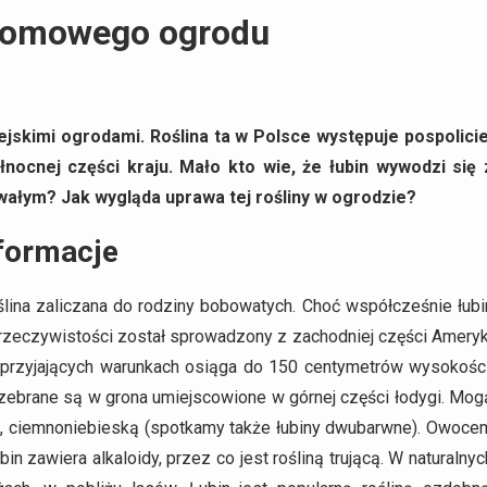
ydomowego ogrodu
iejskimi ogrodami. Roślina ta w Polsce występuje pospolicie
nocnej części kraju. Mało kto wie, że łubin wywodzi się 
rwałym? Jak wygląda uprawa tej rośliny w ogrodzie?
nformacje
lina zaliczana do rodziny bobowatych. Choć współcześnie łubi
rzeczywistości został sprowadzony z zachodniej części Ameryk
 sprzyjających warunkach osiąga do 150 centymetrów wysokości
ny zebrane są w grona umiejscowione w górnej części łodygi. Mog
łą, ciemnoniebieską (spotkamy także łubiny dwubarwne). Owoce
bin zawiera alkaloidy, przez co jest rośliną trującą. W naturalnyc