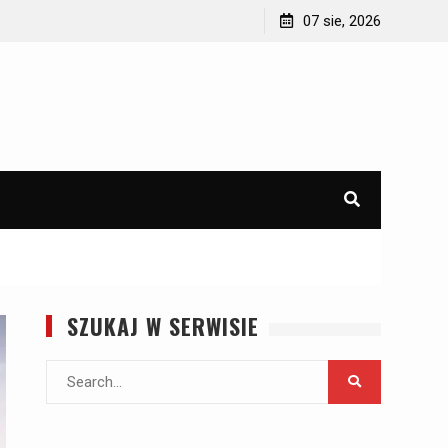
d
Jak wyposażyć domek letniskowy lub domek na
07 sie, 2026
działce?
SZUKAJ W SERWISIE
Search
for: