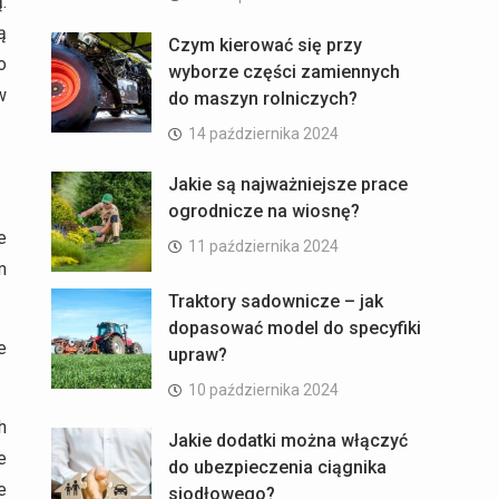
.
ą
Czym kierować się przy
o
wyborze części zamiennych
w
do maszyn rolniczych?
14 października 2024
Jakie są najważniejsze prace
ogrodnicze na wiosnę?
e
11 października 2024
m
Traktory sadownicze – jak
dopasować model do specyfiki
e
upraw?
10 października 2024
h
Jakie dodatki można włączyć
e
do ubezpieczenia ciągnika
e
siodłowego?