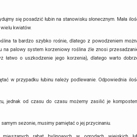
ydujmy się posadzić łubin na stanowisku słonecznym. Mała iloś
 wielu kwiatów.
ślina ta bardzo szybko rośnie, dlatego z powodzeniem możn
u na palowy system korzeniowy roślina źle znosi przesadzani
yż łatwo o uszkodzenie jego korzenia), dlatego warto dobrz
ętać w przypadku łubinu należy podlewanie. Odpowiednia iloś
łożu, jednak od czasu do czasu możemy zasilić je komposte
 samym sezonie, musimy pamiętać o jej przycinaniu.
u mieszanych rabat bylinowych w ogrodach wiejskich lu