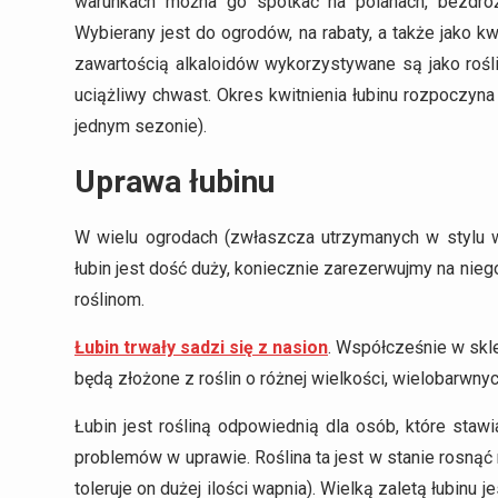
warunkach można go spotkać na polanach, bezdroża
Wybierany jest do ogrodów, na rabaty, a także jako k
zawartością alkaloidów wykorzystywane są jako rośli
uciążliwy chwast. Okres kwitnienia łubinu rozpoczyna
jednym sezonie).
Uprawa łubinu
W wielu ogrodach (zwłaszcza utrzymanych w stylu wi
łubin jest dość duży, koniecznie zarezerwujmy na nie
roślinom.
Łubin trwały sadzi się z nasion
. Współcześnie w skl
będą złożone z roślin o różnej wielkości, wielobarwnyc
Łubin jest rośliną odpowiednią dla osób, które staw
problemów w uprawie. Roślina ta jest w stanie rosnąć 
toleruje on dużej ilości wapnia). Wielką zaletą łubinu j