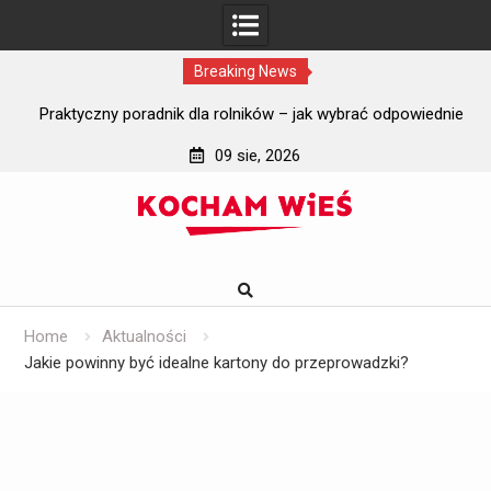
Breaking News
i?
Praktyczny poradnik dla rolników – jak wybrać odpowiednie
J
szyby do ciągników rolniczych?
09 sie, 2026
Skip
to
content
Home
Aktualności
Jakie powinny być idealne kartony do przeprowadzki?