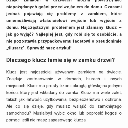
Dzięki zamkom w drzwiach można powstrzymać
niepożądanych gości przed wejściem do domu. Czasami
jednak pojawiają się problemy z zamkiem, które
uniemożliwiają właścicielowi wejście lub wyjście z
domu. Najczęstszym problemem jest złamany klucz –
jak go wyjąć? Najlepiej jest, gdy robi się to osobiście, a
nie pozostawia przypadkowemu facetowi o pseudonimie
„ślusarz”. Sprawdź nasz artykuł!
Dlaczego klucz łamie się w zamku drzwi?
Klucz jest najczęściej używanym zamkiem na świecie.
Znajduje zastosowanie w domach, biurach i innych
miejscach. Klucz ma prosty trzon i okrągłą główkę na jednym
końcu, który jest wkładany do zamka. Klucz ma wiele zalet,
takich jak łatwość użytkowania, bezpieczeństwo i ochrona.
Ale co się dzieje, gdy musisz wsiąść do zamkniętego
samochodu? Musiałbyś wybić okno lub poprosić kogoś o
pomoc, jeśli nie masz zapasowego klucza.