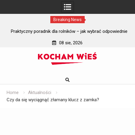
Breaking News
i?
Praktyczny poradnik dla rolników – jak wybrać odpowiednie
J
szyby do ciągników rolniczych?
08 sie, 2026
Skip
to
content
Home
Aktualności
Czy da się wyciągnąć złamany klucz z zamka?