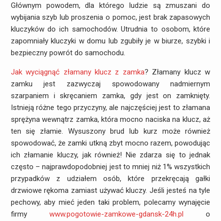
Głównym powodem, dla którego ludzie są zmuszani do
wybijania szyb lub proszenia o pomoc, jest brak zapasowych
kluczyków do ich samochodów. Utrudnia to osobom, które
zapomniały kluczyki w domu lub zgubiły je w biurze, szybki i
bezpieczny powrót do samochodu.
Jak wyciągnąć złamany klucz z zamka
? Złamany klucz w
zamku jest zazwyczaj spowodowany nadmiernym
szarpaniem i skręcaniem zamka, gdy jest on zamknięty.
Istnieją różne tego przyczyny, ale najczęściej jest to złamana
sprężyna wewnątrz zamka, która mocno naciska na klucz, aż
ten się złamie. Wysuszony brud lub kurz może również
spowodować, że zamki utkną zbyt mocno razem, powodując
ich złamanie kluczy, jak również! Nie zdarza się to jednak
często – najprawdopodobniej jest to mniej niż 1% wszystkich
przypadków z udziałem osób, które przekręcają gałki
drzwiowe rękoma zamiast używać kluczy. Jeśli jesteś na tyle
pechowy, aby mieć jeden taki problem, polecamy wynajęcie
firmy
www.pogotowie-zamkowe-gdansk-24h.pl
o