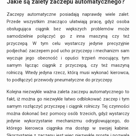
Jakie są zalety zaczepu automatycznego?
Zaczepy automatyczne posiadają naprawdę wiele zalet.
Przede wszystkim znacząco ułatwiają pracę, gdyż osoba
obsługująca ciągnik bez większych problemów może
samodzielnie połączyć go z inna maszyną czy też
przyczepą. W tym celu wystarczy jedynie precyzyjnie
podjechać zaczepem pod ucho przyczepy i mechanizm sam
wyczuje jego obecność i opuści trzpień mocujący, tym
samym łącząc ciągnik z przyczepą, czy też maszyną
rolniczą. Wtedy jedyna rzecz, którą musi wykonać kierowca,
to podłączyć przewody pneumatyczne do przyczepy.
Kolejna niezwykle ważna zaleta zaczepu automatycznego to
fakt, iż można go niezwykle łatwo odblokować zaczep i tym
samym rozłączyć przyczepę i ciągnik rolniczy. Tej czynności
można dokonać bez pomocy osób trzecich, gdyż wystarczy
jedynie wykorzystanie mechanizmu odryglowującego, do
którego kierowca ciągnika ma dostęp w swojej kabinie.
Skorzystanie z zaczepu jest więc niezwykle proste i pozwala