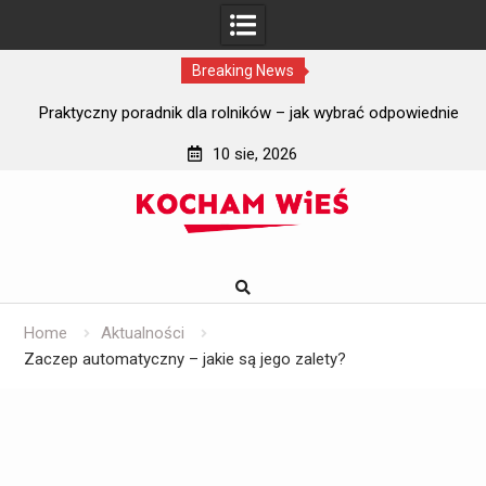
Breaking News
i?
Praktyczny poradnik dla rolników – jak wybrać odpowiednie
J
szyby do ciągników rolniczych?
10 sie, 2026
Skip
to
content
Home
Aktualności
Zaczep automatyczny – jakie są jego zalety?