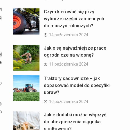
j
Czym kierować się przy
ą
wyborze części zamiennych
do maszyn rolniczych?
14 października 2024
Jakie są najważniejsze prace
j
ogrodnicze na wiosnę?
e
11 października 2024
Traktory sadownicze – jak
o
dopasować model do specyfiki
upraw?
10 października 2024
ą
ć
Jakie dodatki można włączyć
do ubezpieczenia ciągnika
siodłowego?