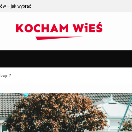
k wybrać
Jakie wymagania gruntowe trzeba spełnić prze
iczych?
instalacją oczyszczalni ścieków?
dzaje?