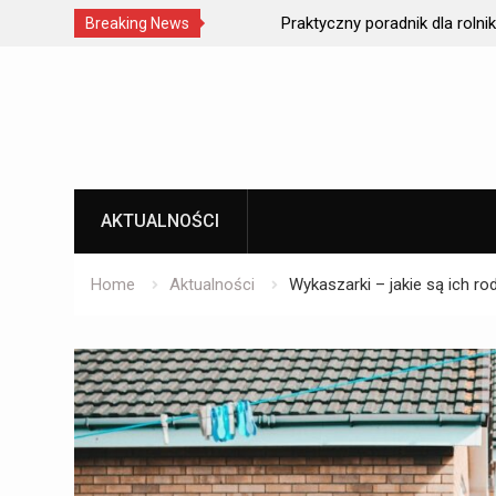
adres w prestiżowej
Praktyczny poradnik dla rolników – ja
Breaking News
odpowiednie szyby do ciągników roln
Skip
to
content
AKTUALNOŚCI
Home
Aktualności
Wykaszarki – jakie są ich ro