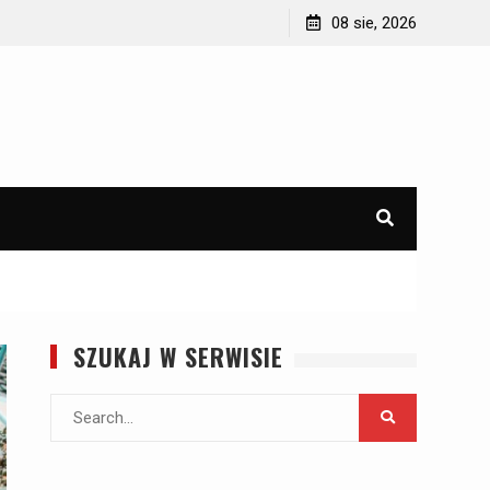
d
Jak wyposażyć domek letniskowy lub domek na
08 sie, 2026
działce?
SZUKAJ W SERWISIE
Search
for: