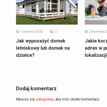
1 sierpnia 2025
0
3 kwietnia 
Jak wyposażyć domek
Jakie korz
letniskowy lub domek na
adres w p
działce?
lokalizacj
Dodaj komentarz
Musisz się
zalogować
, aby móc dodać komentarz.