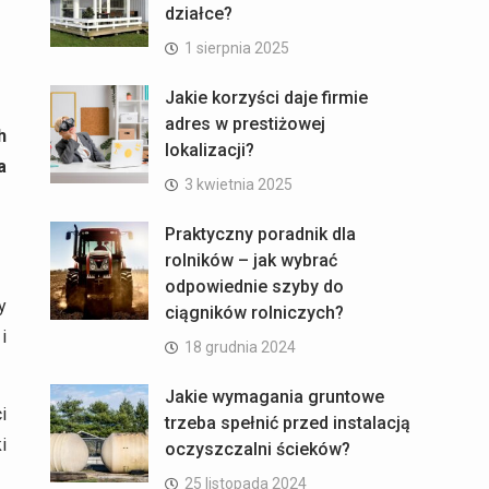
działce?
1 sierpnia 2025
Jakie korzyści daje firmie
adres w prestiżowej
h
lokalizacji?
a
3 kwietnia 2025
Praktyczny poradnik dla
rolników – jak wybrać
odpowiednie szyby do
y
ciągników rolniczych?
i
18 grudnia 2024
Jakie wymagania gruntowe
i
trzeba spełnić przed instalacją
i
oczyszczalni ścieków?
25 listopada 2024