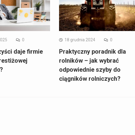
2025
0
18 grudnia 2024
0
yści daje firmie
Praktyczny poradnik dla
restiżowej
rolników – jak wybrać
i?
odpowiednie szyby do
ciągników rolniczych?