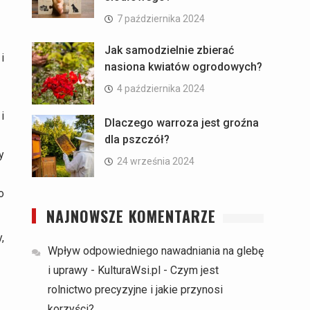
7 października 2024
Jak samodzielnie zbierać
i
nasiona kwiatów ogrodowych?
4 października 2024
i
Dlaczego warroza jest groźna
dla pszczół?
y
24 września 2024
o
NAJNOWSZE KOMENTARZE
,
Wpływ odpowiedniego nawadniania na glebę
i uprawy - KulturaWsi.pl
-
Czym jest
rolnictwo precyzyjne i jakie przynosi
korzyści?