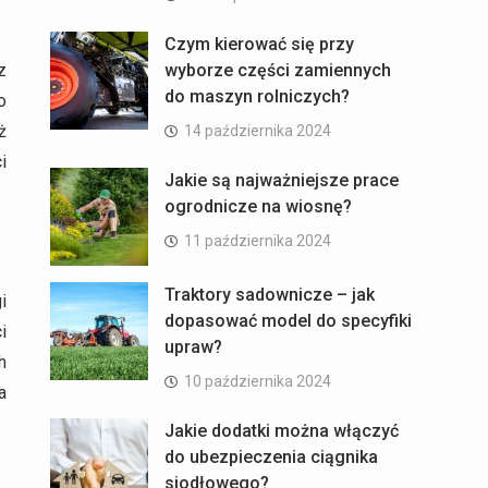
Czym kierować się przy
wyborze części zamiennych
z
do maszyn rolniczych?
o
ż
14 października 2024
i
Jakie są najważniejsze prace
ogrodnicze na wiosnę?
11 października 2024
Traktory sadownicze – jak
i
dopasować model do specyfiki
i
upraw?
h
10 października 2024
a
Jakie dodatki można włączyć
do ubezpieczenia ciągnika
siodłowego?