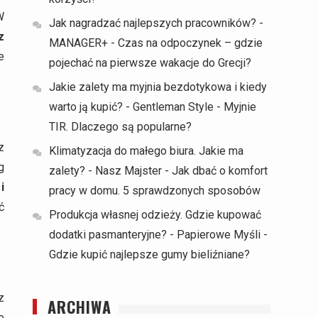
W
Jak nagradzać najlepszych pracowników? -
z
MANAGER+
-
Czas na odpoczynek – gdzie
e
pojechać na pierwsze wakacje do Grecji?
Jakie zalety ma myjnia bezdotykowa i kiedy
warto ją kupić? - Gentleman Style
-
Myjnie
TIR. Dlaczego są popularne?
z
Klimatyzacja do małego biura. Jakie ma
g
zalety? - Nasz Majster
-
Jak dbać o komfort
i
pracy w domu. 5 sprawdzonych sposobów
ć
Produkcja własnej odzieży. Gdzie kupować
dodatki pasmanteryjne? - Papierowe Myśli
-
Gdzie kupić najlepsze gumy bieliźniane?
z
ARCHIWA
e