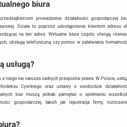
tualnego biura
przedsiębiorcom prowadzenie działalności gospodarczej be
iurowej. Działa to poprzez udostępnienie klientom adresu d
hodzącej na ten adres. Wirtualne biura często oferują równie
nych, obsługę telefoniczną czy pomoc w załatwianiu formalnośc
ną usługą?
e z niego nie narusza żadnych przepisów prawa. W Polsce, usług
 Kodeksu Cywilnego oraz ustawy o swobodzie działalnośc
tualnych biur muszą jednak pamiętać o spełnieniu wszelkic
ci gospodarczej, takich jak rejestracja firmy, rozliczeni
biura?