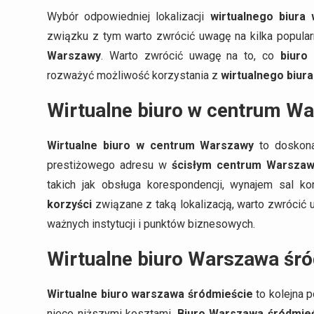
Wybór odpowiedniej lokalizacji
wirtualnego biura
związku z tym warto zwrócić uwagę na kilka popularn
Warszawy
. Warto zwrócić uwagę na to, co
biuro
rozważyć możliwość korzystania z
wirtualnego biur
Wirtualne biuro w centrum W
Wirtualne biuro w centrum Warszawy
to doskona
prestiżowego adresu w
ścisłym centrum Warsza
takich jak obsługa korespondencji, wynajem sal k
korzyści
związane z taką lokalizacją, warto zwrócić 
ważnych instytucji i punktów biznesowych.
Wirtualne biuro Warszawa śr
Wirtualne biuro warszawa śródmieście
to kolejna p
nieco niższymi kosztami.
Biuro Warszawa śródmie