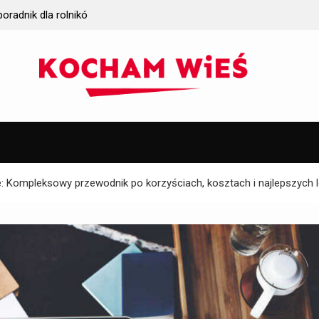
k wybrać
Jakie wymagania gruntowe trzeba spełnić prze
iczych?
instalacją oczyszczalni ścieków?
: Kompleksowy przewodnik po korzyściach, kosztach i najlepszych l