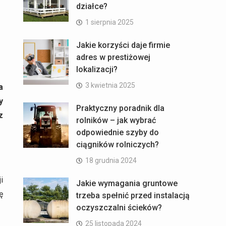
działce?
1 sierpnia 2025
Jakie korzyści daje firmie
adres w prestiżowej
lokalizacji?
3 kwietnia 2025
a
y
Praktyczny poradnik dla
z
rolników – jak wybrać
odpowiednie szyby do
ciągników rolniczych?
18 grudnia 2024
i
Jakie wymagania gruntowe
ę
trzeba spełnić przed instalacją
oczyszczalni ścieków?
25 listopada 2024