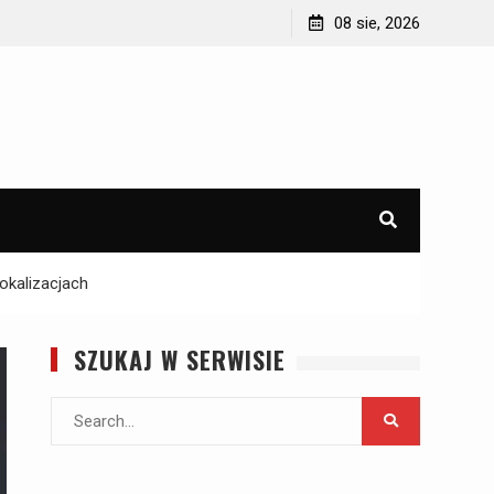
d
Jak wyposażyć domek letniskowy lub domek na
08 sie, 2026
działce?
okalizacjach
SZUKAJ W SERWISIE
Search
for: