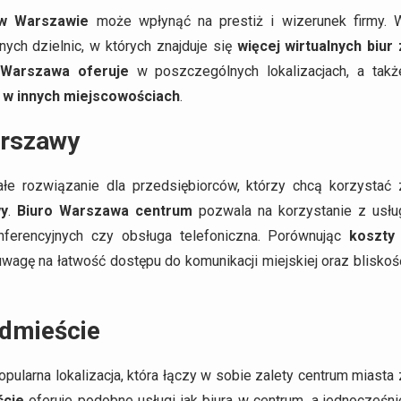
 w Warszawie
może wpłynąć na prestiż i wizerunek firmy. 
ych dzielnic, w których znajduje się
więcej wirtualnych biur 
 Warszawa oferuje
w poszczególnych lokalizacjach, a takż
a w innych miejscowościach
.
arszawy
łe rozwiązanie dla przedsiębiorców, którzy chcą korzystać 
wy
.
Biuro Warszawa centrum
pozwala na korzystanie z usłu
onferencyjnych czy obsługa telefoniczna. Porównując
koszty 
uwagę na łatwość dostępu do komunikacji miejskiej oraz bliskoś
ódmieście
opularna lokalizacja, która łączy w sobie zalety centrum miasta 
ście
oferuje podobne usługi jak biura w centrum, a jednocześni