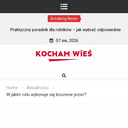
Breaking News
i?
Praktyczny poradnik dla rolników – jak wybrać odpowiednie
J
szyby do ciągników rolniczych?
07 sie, 2026
Skip
to
content
Home
Aktualności
W jakim celu wykonuje się koszenie jezior?