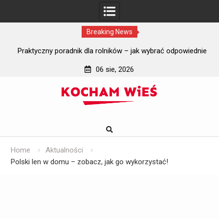
Breaking News
i?
Praktyczny poradnik dla rolników – jak wybrać odpowiednie
J
szyby do ciągników rolniczych?
06 sie, 2026
Skip
to
content
Home
Aktualności
Polski len w domu – zobacz, jak go wykorzystać!