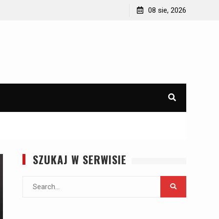
d
Jak wyposażyć domek letniskowy lub domek na
08 sie, 2026
działce?
SZUKAJ W SERWISIE
Search
for: