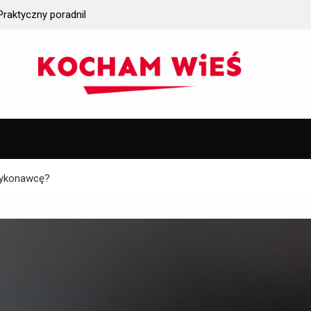
k wybrać
Jakie wymagania gruntowe trzeba spełnić prze
iczych?
instalacją oczyszczalni ścieków?
wykonawcę?