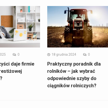
2025
0
18 grudnia 2024
0
yści daje firmie
Praktyczny poradnik dla
restiżowej
rolników – jak wybrać
i?
odpowiednie szyby do
ciągników rolniczych?