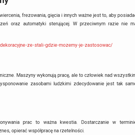
zny
iercenia, frezowania, gięcia i innych ważne jest to, aby posiada
zeń oraz automatyki sterującej. W przeciwnym razie nie m
y-dekoracyjne-ze-stali-gdzie-mozemy-je-zastosowac/
hniczne. Maszyny wykonują pracę, ale to człowiek nad wszystki
 Dysponowanie zasobami ludzkimi zdecydowanie jest tak sam
nywania prac to ważna kwestia. Dostarczanie w termini
es, opierać współpracę na rzetelności.