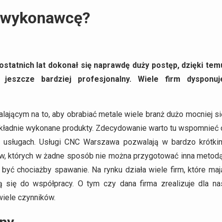
 wykonawcę?
statnich lat dokonał się naprawdę duży postęp, dzięki tem
eszcze bardziej profesjonalny. Wiele firm dysponuj
jącym na to, aby obrabiać metale wiele branż dużo mocniej si
dokładnie wykonane produkty. Zdecydowanie warto tu wspomnieć 
zy usługach. Usługi CNC Warszawa pozwalają w bardzo krótki
w, których w żadne sposób nie można przygotować inna metodą
yć chociażby spawanie. Na rynku działa wiele firm, które maj
ją się do współpracy. O tym czy dana firma zrealizuje dla na
iele czynników.