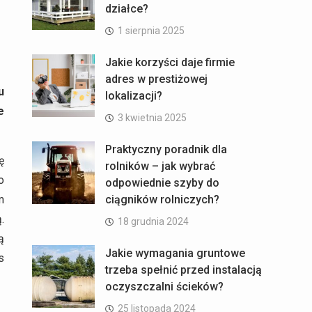
działce?
1 sierpnia 2025
Jakie korzyści daje firmie
adres w prestiżowej
u
lokalizacji?
e
3 kwietnia 2025
Praktyczny poradnik dla
ę
rolników – jak wybrać
o
odpowiednie szyby do
m
ciągników rolniczych?
.
18 grudnia 2024
ą
Jakie wymagania gruntowe
s
trzeba spełnić przed instalacją
oczyszczalni ścieków?
25 listopada 2024