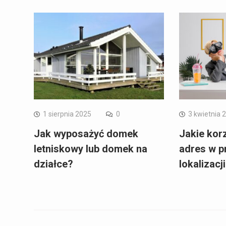
1 sierpnia 2025
0
3 kwietnia 
Jak wyposażyć domek
Jakie korz
letniskowy lub domek na
adres w p
działce?
lokalizacj