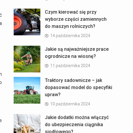
Czym kierować się przy
ć
wyborze części zamiennych
a
do maszyn rolniczych?
14 października 2024
Jakie są najważniejsze prace
ogrodnicze na wiosnę?
11 października 2024
m
Traktory sadownicze – jak
o
dopasować model do specyfiki
upraw?
10 października 2024
Jakie dodatki można włączyć
e
do ubezpieczenia ciągnika
siodłowego?