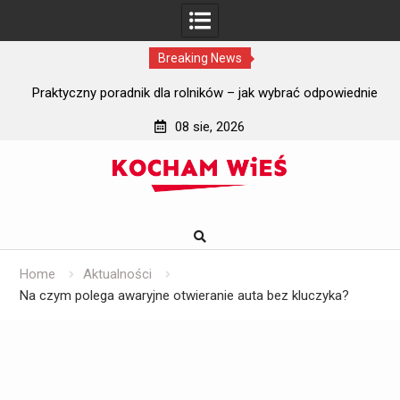
Breaking News
i?
Praktyczny poradnik dla rolników – jak wybrać odpowiednie
J
szyby do ciągników rolniczych?
08 sie, 2026
Skip
to
content
Home
Aktualności
Na czym polega awaryjne otwieranie auta bez kluczyka?