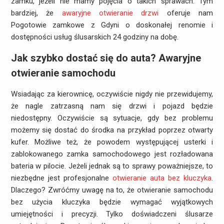
zamku, jeżeli nie mamy pojęcia o takich sprawach. Tym
bardziej, że
awaryjne otwieranie drzwi
oferuje nam
Pogotowie zamkowe z Gdyni o doskonałej renomie i
dostępności usług ślusarskich 24 godziny na dobę.
Jak szybko dostać się do auta? Awaryjne
otwieranie samochodu
Wsiadając za kierownicę, oczywiście nigdy nie przewidujemy,
że nagle zatrzasną nam się drzwi i pojazd będzie
niedostępny. Oczywiście są sytuacje, gdy bez problemu
możemy się dostać do środka na przykład poprzez otwarty
kufer. Możliwe też, że powodem występującej usterki i
zablokowanego zamka samochodowego jest rozładowana
bateria w pilocie. Jeżeli jednak są to sprawy poważniejsze, to
niezbędne jest profesjonalne
otwieranie auta bez kluczyka
.
Dlaczego? Zwróćmy uwagę na to, że otwieranie samochodu
bez użycia kluczyka będzie wymagać wyjątkowych
umiejętności i precyzji. Tylko doświadczeni ślusarze