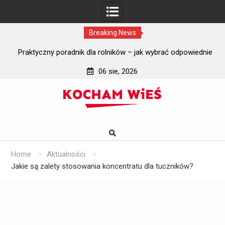
Breaking News
i?
Praktyczny poradnik dla rolników – jak wybrać odpowiednie
J
szyby do ciągników rolniczych?
06 sie, 2026
Skip
to
content
Home
Aktualności
Jakie są zalety stosowania koncentratu dla tuczników?