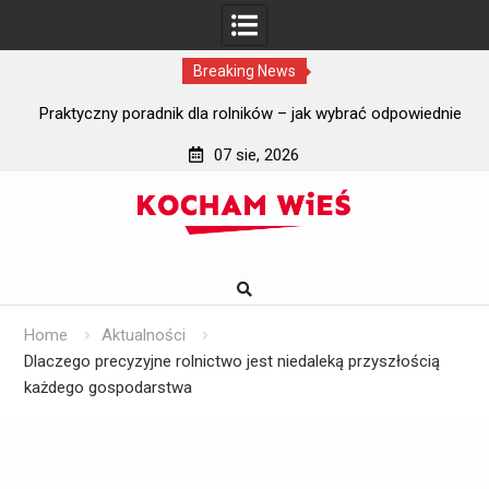
Breaking News
i?
Praktyczny poradnik dla rolników – jak wybrać odpowiednie
J
szyby do ciągników rolniczych?
07 sie, 2026
Skip
to
content
Home
Aktualności
Dlaczego precyzyjne rolnictwo jest niedaleką przyszłością
każdego gospodarstwa