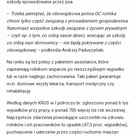
szkody spowodowane przez psa.
–
Trzeba pamiętać, że obowiązkowa polisa OC rolnika
chroni tylko część związaną z prowadzeniem gospodarstwa.
Natomiast wszystkie szkody związane z życiem prywatnym
– czyli np. z tym, co robią nasze dzieci, wracając ze szkoły,
co robią nasi domownicy – nie będą pokrywane z części
obowiązkowej –
podkreśla Andrzej Paduszyński.
Na rynku są też polisy z pakietem assistance, które
zapewniają rolnikom wsparcie po nieszczęśliwym wypadku
lub w razie nagłego zachorowania. Taki pakiet gwarantuje
m.in. domowe wizyty lekarza, transport medyczny czy
rehabilitację.
Według danych KRUS w I półroczu br. zgłoszono ponad 6 tys.
wypadków przy pracy, o ponad 700 więcej niż rok wcześniej.
Najczęstsze zdarzenia powodujące uszczerbki na zdrowiu
rolników i ich pracowników to upadek (47,3 proc. wypadków),
pochwycenie i uderzenie przez części ruchome maszyn