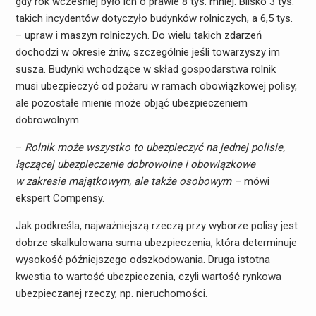
gdy rok wcześniej było ich o prawie 8 tys. mniej. Blisko 3 tys.
takich incydentów dotyczyło budynków rolniczych, a 6,5 tys.
– upraw i maszyn rolniczych. Do wielu takich zdarzeń
dochodzi w okresie żniw, szczególnie jeśli towarzyszy im
susza. Budynki wchodzące w skład gospodarstwa rolnik
musi ubezpieczyć od pożaru w ramach obowiązkowej polisy,
ale pozostałe mienie może objąć ubezpieczeniem
dobrowolnym.
–
Rolnik może wszystko to ubezpieczyć na jednej polisie,
łączącej ubezpieczenie dobrowolne i obowiązkowe
w zakresie majątkowym, ale także osobowym –
mówi
ekspert Compensy.
Jak podkreśla, najważniejszą rzeczą przy wyborze polisy jest
dobrze skalkulowana suma ubezpieczenia, która determinuje
wysokość późniejszego odszkodowania. Druga istotna
kwestia to wartość ubezpieczenia, czyli wartość rynkowa
ubezpieczanej rzeczy, np. nieruchomości.