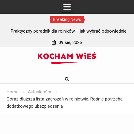
Breaking News
i?
Praktyczny poradnik dla rolników – jak wybrać odpowiednie
J
szyby do ciągników rolniczych?
09 sie, 2026
Skip
to
content
Home
Aktualności
Coraz dłuższa lista zagrożeń w rolnictwie. Rośnie potrzeba
dodatkowego ubezpieczenia