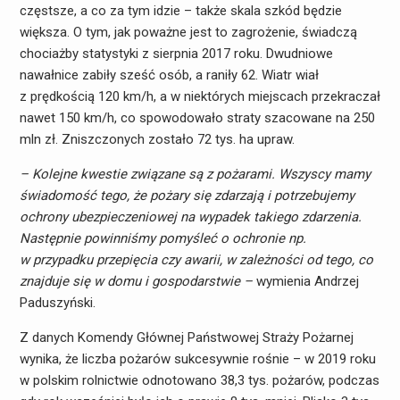
częstsze, a co za tym idzie – także skala szkód będzie
większa. O tym, jak poważne jest to zagrożenie, świadczą
chociażby statystyki z sierpnia 2017 roku. Dwudniowe
nawałnice zabiły sześć osób, a raniły 62. Wiatr wiał
z prędkością 120 km/h, a w niektórych miejscach przekraczał
nawet 150 km/h, co spowodowało straty szacowane na 250
mln zł. Zniszczonych zostało 72 tys. ha upraw.
– Kolejne kwestie związane są z pożarami. Wszyscy mamy
świadomość tego, że pożary się zdarzają i potrzebujemy
ochrony ubezpieczeniowej na wypadek takiego zdarzenia.
Następnie powinniśmy pomyśleć o ochronie np.
w przypadku przepięcia czy awarii, w zależności od tego, co
znajduje się w domu i gospodarstwie –
wymienia Andrzej
Paduszyński.
Z danych Komendy Głównej Państwowej Straży Pożarnej
wynika, że liczba pożarów sukcesywnie rośnie – w 2019 roku
w polskim rolnictwie odnotowano 38,3 tys. pożarów, podczas