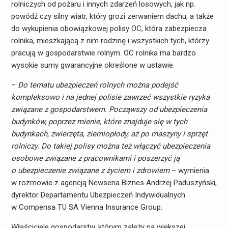
rolniczych od pożaru i innych zdarzeń losowych, jak np.
powódź czy silny wiatr, który grozi zerwaniem dachu, a także
do wykupienia obowiązkowej polisy OC, która zabezpiecza
rolnika, mieszkającą z nim rodzinę i wszystkich tych, którzy
pracują w gospodarstwie rolnym. OC rolnika ma bardzo
wysokie sumy gwarancyjne określone w ustawie.
–
Do tematu ubezpieczeń rolnych można podejść
kompleksowo i na jednej polisie zawrzeć wszystkie ryzyka
związane z gospodarstwem. Począwszy od ubezpieczenia
budynków, poprzez mienie, które znajduje się w tych
budynkach, zwierzęta, ziemiopłody, aż po maszyny i sprzęt
rolniczy. Do takiej polisy można też włączyć ubezpieczenia
osobowe związane z pracownikami i poszerzyć ją
o ubezpieczenie związane z życiem i zdrowiem
– wymienia
w rozmowie z agencją Newseria Biznes Andrzej Paduszyński,
dyrektor Departamentu Ubezpieczeń Indywidualnych
w Compensa TU SA Vienna Insurance Group.
Właściciele gospodarstw, którym zależy na większej