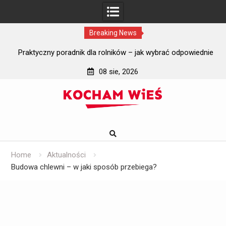
Breaking News
i?
Praktyczny poradnik dla rolników – jak wybrać odpowiednie
J
szyby do ciągników rolniczych?
08 sie, 2026
Skip
to
content
Home
Aktualności
Budowa chlewni – w jaki sposób przebiega?